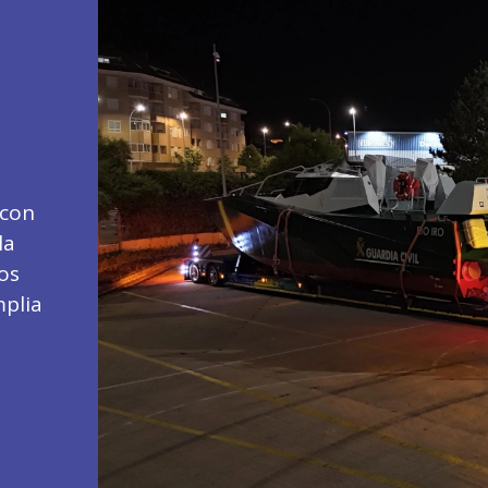
 con
la
os
mplia