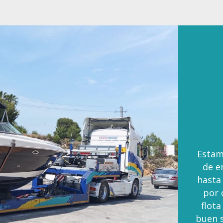
Estam
de e
hasta
por 
flota
buen s