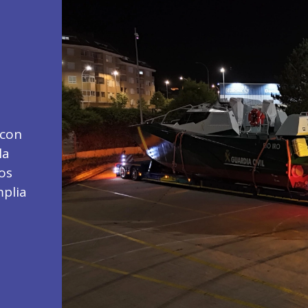
 con
la
os
mplia