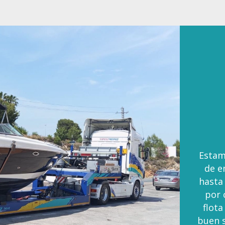
Estam
de e
hasta
por 
flota
buen s